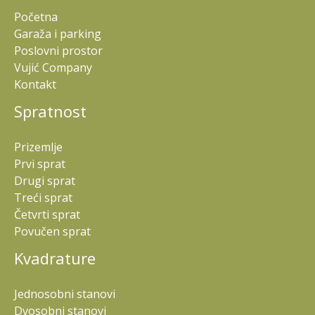
Početna
Garaža i parking
Poslovni prostor
Vujić Company
Kontakt
Spratnost
Prizemlje
Prvi sprat
Drugi sprat
Treći sprat
Četvrti sprat
Povučen sprat
Kvadrature
Jednosobni stanovi
Dvosobni stanovi