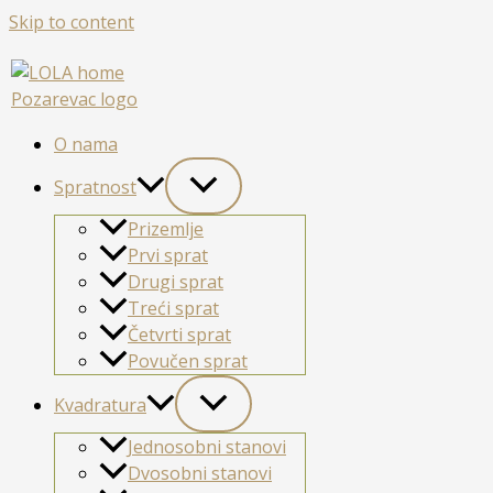
Skip to content
O nama
Spratnost
Prizemlje
Prvi sprat
Drugi sprat
Treći sprat
Četvrti sprat
Povučen sprat
Kvadratura
Jednosobni stanovi
Dvosobni stanovi