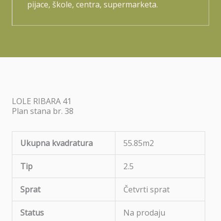
pijace, škole, centra, supermarketa.
LOLE RIBARA 41
Plan stana br. 38
Ukupna kvadratura
55.85m2
Tip
2.5
Sprat
Četvrti sprat
Status
Na prodaju